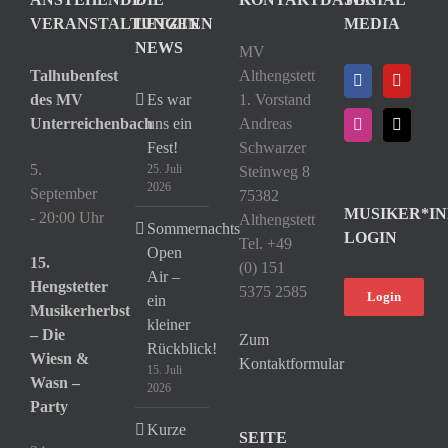
VERANSTALTUNGEN
LETZTEN
MEDIA
NEWS
MV
Talhubenfest
Althengstett
des MV
Es war
1. Vorstand
Unterreichenbach
uns ein
Andreas
Fest!
Schwarzer
5.
25. Juli
Steinweg 8
2026
September
75382
MUSIKER*IN
- 20:00 Uhr
Althengstett
Sommernachts
LOGIN
Tel. +49
Open
15.
(0) 151
Air –
Hengstetter
5375 2585
Login
ein
Musikerherbst
kleiner
– Die
Zum
Rückblick!
Wiesn &
Kontaktformular
15. Juli
Wasn –
2026
Party
Kurze
SEITE