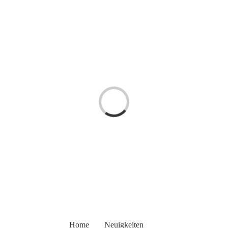
Zum
Inhalt
springen
Laden...
Home
Neuigkeiten