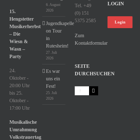
LOGIN
6. August
Tel. +49
2026
15.
(0) 151
Hengstetter
5375 2585
Login
Jugendkapelle
Musikerherbst
on Tour
– Die
Zum
in
Wiesn &
Kontaktformular
Rutesheim!
Wasn –
27. Juli
Party
2026
SEITE
24.
Es war
DURCHSUCHEN
Oktober -
uns ein
20:00 Uhr
Fest!
Suche
bis
25.
25. Juli
nach:
2026
Oktober -
17:00 Uhr
Musikalische
Umrahmung
Volkstrauertag