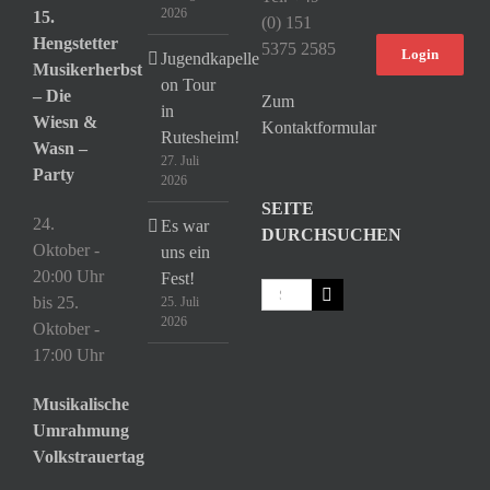
2026
15.
(0) 151
Hengstetter
5375 2585
Login
Jugendkapelle
Musikerherbst
on Tour
– Die
Zum
in
Wiesn &
Kontaktformular
Rutesheim!
Wasn –
27. Juli
Party
2026
SEITE
24.
Es war
DURCHSUCHEN
Oktober -
uns ein
20:00 Uhr
Fest!
Suche
bis
25.
25. Juli
nach:
2026
Oktober -
17:00 Uhr
Musikalische
Umrahmung
Volkstrauertag