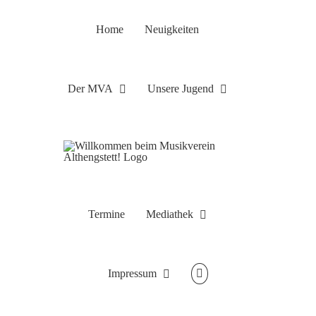
Zum
Inhalt
Home
Neuigkeiten
springen
Der MVA
Unsere Jugend
Termine
Mediathek
Impressum