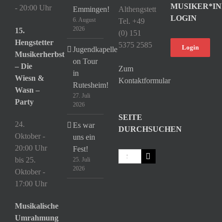
MUSIKER*IN
- 20:00 Uhr
Emmingen!
Althengstett
LOGIN
6. August
Tel. +49
2026
15.
(0) 151
Hengstetter
5375 2585
Login
Jugendkapelle
Musikerherbst
on Tour
– Die
Zum
in
Wiesn &
Kontaktformular
Rutesheim!
Wasn –
27. Juli
Party
2026
SEITE
24.
Es war
DURCHSUCHEN
Oktober -
uns ein
20:00 Uhr
Fest!
Suche
bis
25.
25. Juli
nach:
2026
Oktober -
17:00 Uhr
Musikalische
Umrahmung