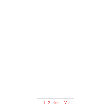
Bericht zur
Generalversammlu
Zurück
Vor