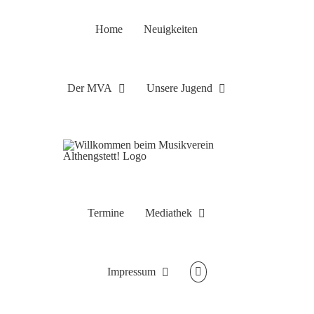
Zum
Inhalt
Home
Neuigkeiten
springen
Der MVA
Unsere Jugend
Termine
Mediathek
Impressum