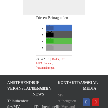
Diesen Beitrag teilen
24.04.2016
|
Bilder
,
Der
MVA
,
Jugend
,
Veranstaltungen
ANSTEHENDE
DIE
KONTAKTDATEN
SOCIAL
VERANSTALTUNGEN
LETZTEN
MEDIA
NEWS
MV
Talhubenfest
Althengstett
des MV
Trachtenkapelle
1. Vorstand