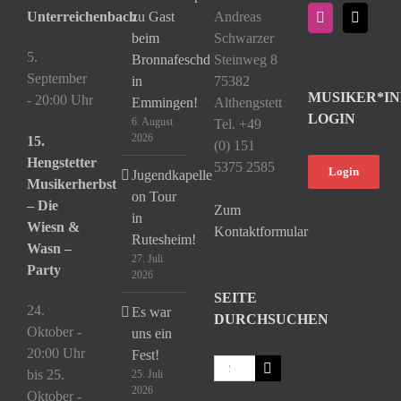
Unterreichenbach
zu Gast
Andreas
beim
Schwarzer
5.
Bronnafeschd
Steinweg 8
September
in
75382
MUSIKER*IN
- 20:00 Uhr
Emmingen!
Althengstett
LOGIN
6. August
Tel. +49
2026
15.
(0) 151
Hengstetter
5375 2585
Login
Jugendkapelle
Musikerherbst
on Tour
– Die
Zum
in
Wiesn &
Kontaktformular
Rutesheim!
Wasn –
27. Juli
Party
2026
SEITE
24.
Es war
DURCHSUCHEN
Oktober -
uns ein
20:00 Uhr
Fest!
Suche
bis
25.
25. Juli
nach:
2026
Oktober -