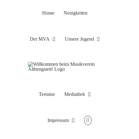
Zum
Inhalt
Home
Neuigkeiten
springen
Der MVA
Unsere Jugend
Termine
Mediathek
Impressum