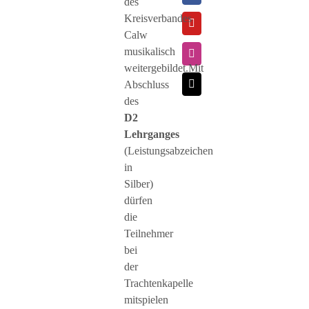
des
Kreisverbandes
Calw
musikalisch
weitergebildet.Mit
Abschluss
des
D2
Lehrganges
(Leistungsabzeichen
in
Silber)
dürfen
die
Teilnehmer
bei
der
Trachtenkapelle
mitspielen