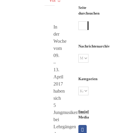
Vor
Seite
durchsuchen
Suche
In
nach:
der
Woche
Nachrichtenarchiv
vom
09.
Nachrichtenarchiv
–
13.
April
Kategorien
2017
Kategorien
haben
sich
5
Social
Jungmusiker/innen
Media
bei
Lehrgängen