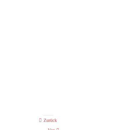
Jugend bildet sich
weiter
Zurück