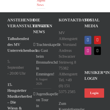
Jugend
,
News
ANSTEHENDE
DIE
KONTAKTDATEN
SOCIAL
VERANSTALTUNGEN
LETZTEN
MEDIA
NEWS
MV
Talhubenfest
Althengstett
des MV
Trachtenkapelle
1. Vorstand
Unterreichenbach
zu Gast
Andreas
beim
Schwarzer
5.
Bronnafeschd
Steinweg 8
September
in
75382
MUSIKER*IN
- 20:00 Uhr
Emmingen!
Althengstett
LOGIN
6. August
Tel. +49
2026
15.
(0) 151
Hengstetter
5375 2585
Login
Jugendkapelle
Musikerherbst
on Tour
– Die
Zum
in
Wiesn &
Kontaktformular