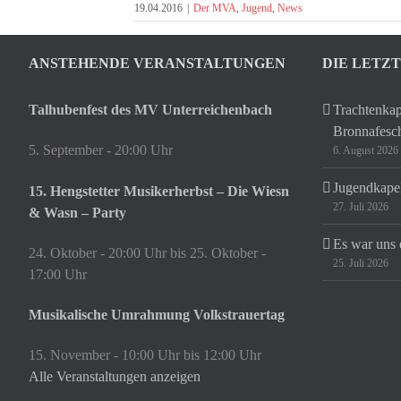
19.04.2016
|
Der MVA
,
Jugend
,
News
ANSTEHENDE VERANSTALTUNGEN
DIE LETZ
Talhubenfest des MV Unterreichenbach
Trachtenkap
Bronnafesc
5. September - 20:00 Uhr
6. August 2026
Jugendkapel
15. Hengstetter Musikerherbst – Die Wiesn
27. Juli 2026
& Wasn – Party
Es war uns 
24. Oktober - 20:00 Uhr
bis
25. Oktober -
25. Juli 2026
17:00 Uhr
Musikalische Umrahmung Volkstrauertag
15. November - 10:00 Uhr
bis
12:00 Uhr
Alle Veranstaltungen anzeigen