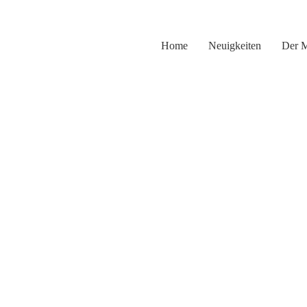
Zum
Inhalt
springen
Home
Neuigkeiten
Der 
MVA-Nachwuc