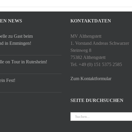
TEN NEWS
KONTAKTDATEN
elle zu Gast beim
MV Althengstett
hd in Emmingen!
1. Vorstand Andreas Schwarzer
Steinweg 8
75382 Althengstett
le on Tour in Rutesheim!
Tel. +49 (0) 151 5375 2585
Zum Kontaktformular
ein Fest!
SEITE DURCHSUCHEN
Suche
nach: