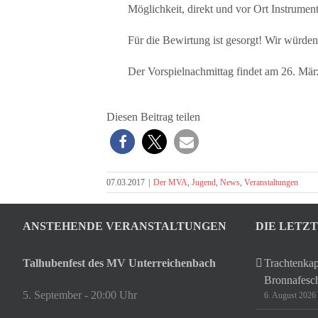
Möglichkeit, direkt und vor Ort Instrumen
Für die Bewirtung ist gesorgt! Wir würden
Der Vorspielnachmittag findet am 26. März 2
Diesen Beitrag teilen
07.03.2017
|
Der MVA
,
Jugend
,
News
,
Veranstaltungen
ANSTEHENDE VERANSTALTUNGEN
DIE LETZ
Talhubenfest des MV Unterreichenbach
Trachtenkap
Bronnafesc
5. September - 20:00 Uhr
6. August 2026