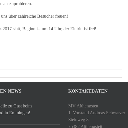
te auszuprobieren.
 uns über zahlreiche Besucher freuen!
017 statt, Beginn ist um 14 Uhr, der Eintritt ist frei!
TEN NEWS
KONTAKTDATEN
elle zu Gast beim
MV Althengstett
hd in Emmingen!
1. Vorstand Andreas Schwarzer
Steinweg 8
75382 Althengstett