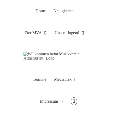
Zum
Inhalt
Home
Neuigkeiten
springen
Der MVA
Unsere Jugend
Termine
Mediathek
Impressum