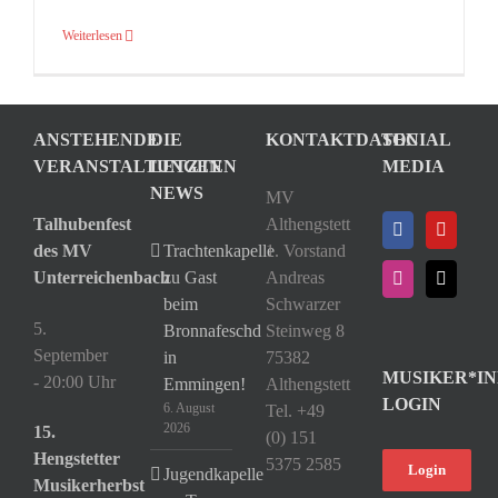
Weiterlesen
ANSTEHENDE
DIE
KONTAKTDATEN
SOCIAL
VERANSTALTUNGEN
LETZTEN
MEDIA
NEWS
MV
Talhubenfest
Althengstett
des MV
Trachtenkapelle
1. Vorstand
Unterreichenbach
zu Gast
Andreas
beim
Schwarzer
5.
Bronnafeschd
Steinweg 8
September
in
75382
MUSIKER*IN
- 20:00 Uhr
Emmingen!
Althengstett
LOGIN
6. August
Tel. +49
2026
15.
(0) 151
Hengstetter
5375 2585
Login
Jugendkapelle
Musikerherbst