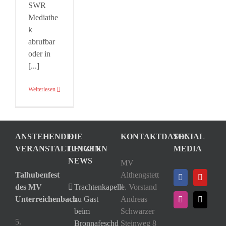
SWR
Mediathe
k
abrufbar
oder in
[...]
Weiterlesen
ANSTEHENDE
DIE
KONTAKTDATEN
SOCIAL
VERANSTALTUNGEN
LETZTEN
MEDIA
NEWS
MV
Talhubenfest
Althengstett
des MV
Trachtenkapelle
1. Vorstand
Unterreichenbach
zu Gast
Andreas
beim
Schwarzer
5.
Bronnafeschd
Steinweg 8