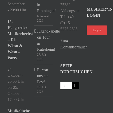
September
in
75382
MUSIKER*IN
- 20:00 Uhr
Emmingen!
Althengstett
LOGIN
6. August
Tel. +49
2026
15.
(0) 151
Hengstetter
5375 2585
Login
Jugendkapelle
Musikerherbst
on Tour
– Die
Zum
in
Wiesn &
Kontaktformular
Rutesheim!
Wasn –
27. Juli
Party
2026
SEITE
24.
Es war
DURCHSUCHEN
Oktober -
uns ein
20:00 Uhr
Fest!
Suche
bis
25.
25. Juli
nach:
2026
Oktober -
17:00 Uhr
Musikalische