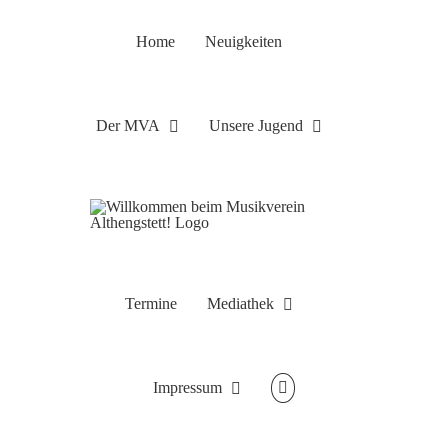
Zum
Inhalt
Home
Neuigkeiten
springen
Der MVA
Unsere Jugend
Termine
Mediathek
Impressum