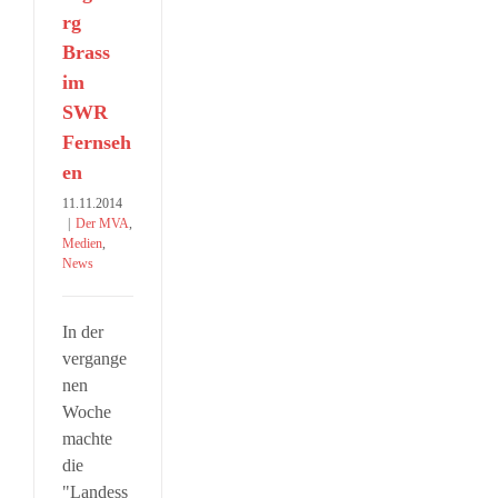
rg
Brass
im
SWR
Fernseh
en
11.11.2014
|
Der MVA
,
Medien
,
News
In der
vergange
nen
Woche
machte
die
"Landess