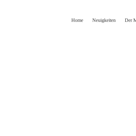
Zum
Inhalt
springen
Home
Neuigkeiten
Der 
U