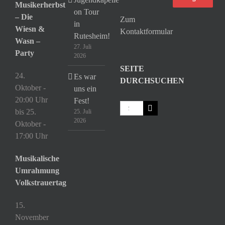
Musikerherbst
on Tour
– Die
Zum
in
Wiesn &
Kontaktformular
Rutesheim!
Wasn –
27. Juli
Party
2026
SEITE
24.
Es war
DURCHSUCHEN
Oktober -
uns ein
20:00 Uhr
Fest!
Suche
bis
25.
25. Juli
nach:
2026
Oktober -
17:00 Uhr
Musikalische
Umrahmung
Volkstrauertag
15.
November