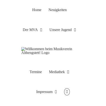
Zum
Inhalt
Home
Neuigkeiten
springen
Der MVA
Unsere Jugend
Termine
Mediathek
Impressum