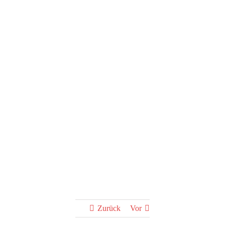
Vorspielnachmittag
der Jugend
Zurück
Vor