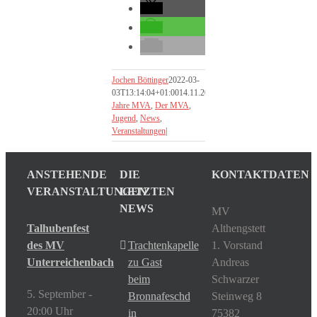
Jochen Böttinger
2022-03-
03T13:14:04+01:00
14.11.2021
|
100
Jahre MVA
,
Der MVA
,
Jugend
,
News
,
Veranstaltungen
|
ANSTEHENDE
DIE
KONTAKTDATEN
VERANSTALTUNGEN
LETZTEN
NEWS
MV
Talhubenfest
Althengstett
des MV
Trachtenkapelle
1. Vorstand
Unterreichenbach
zu Gast
Andreas
beim
Schwarzer
5. September -
Bronnafeschd
Steinweg 8
20:00 Uhr
in
75382