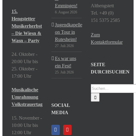
Emmingen!
Althengstett
15.
6. August 2026
Tel. +49 (0)
Hengstetter
151 5375 2585
Jugendkapelle
Musikerherbst
on Tour in
– Die Wiesn &
Zum
Rutesheim!
Wasn – Party
Kontaktformular
27. Juli 2026
24. Oktober -
Es war uns
20:00 Uhr
bis
SEITE
ein Fest!
25. Oktober -
DURCHSUCHEN
25. Juli 2026
17:00 Uhr
Suche
Musikalische
nach:
Umrahmung
Volkstrauertag
SOCIAL
MEDIA
15. November -
10:00 Uhr
bis
12:00 Uhr