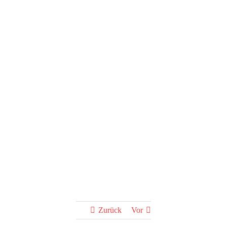
Bilderabend zur
Chinareise
Zurück
Vor