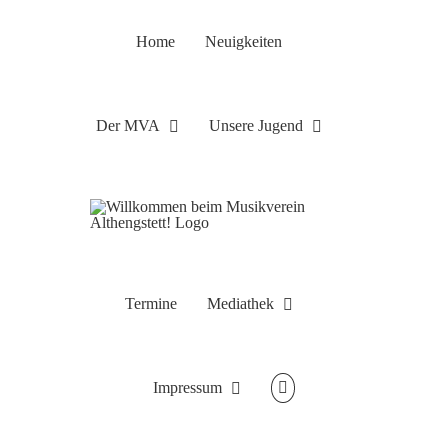
Zum
Inhalt
Home
Neuigkeiten
springen
Der MVA
Unsere Jugend
Termine
Mediathek
Impressum