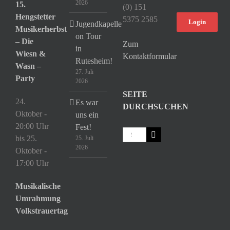
2026
15.
(0) 151
Hengstetter
5375 2585
Login
Jugendkapelle
Musikerherbst
on Tour
– Die
Zum
in
Wiesn &
Kontaktformular
Rutesheim!
Wasn –
27. Juli
Party
2026
SEITE
24.
Es war
DURCHSUCHEN
Oktober -
uns ein
20:00 Uhr
Fest!
Suche
bis
25.
25. Juli
nach:
2026
Oktober -
17:00 Uhr
Musikalische
Umrahmung
Volkstrauertag