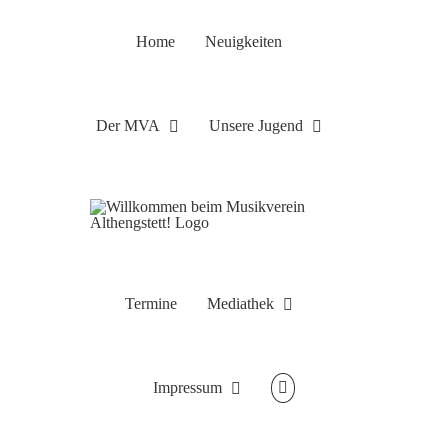
Zum
Inhalt
Home
Neuigkeiten
springen
Der MVA
Unsere Jugend
Termine
Mediathek
Impressum