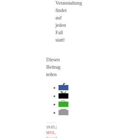
Veranstaltung
findet
auf
jeden
Fall
statt!
Diesen
Beitrag
teilen
19.05.2017
|
Der
MVA
,