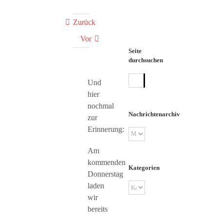
Zurück
Vor
Seite
durchsuchen
Suche
Und
nach:
hier
nochmal
Nachrichtenarchiv
zur
Erinnerung:
Nachrichtenarchiv
Am
kommenden
Kategorien
Donnerstag
laden
Kategorien
wir
bereits