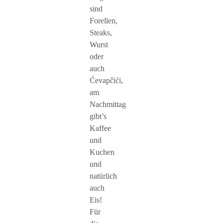
sind
Forellen,
Steaks,
Wurst
oder
auch
Ćevapčići,
am
Nachmittag
gibt’s
Kaffee
und
Kuchen
und
natürlich
auch
Eis!
Für