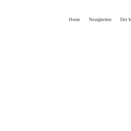
Zum
Inhalt
springen
Home
Neuigkeiten
Der 
Sam