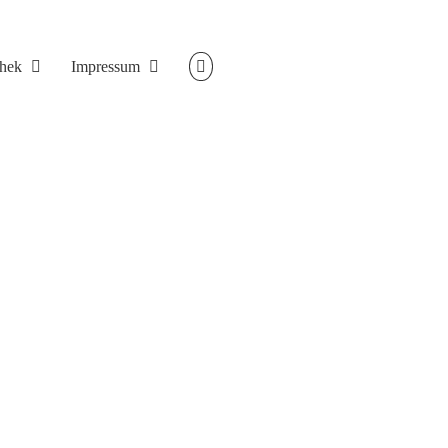
thek
Impressum
sik!