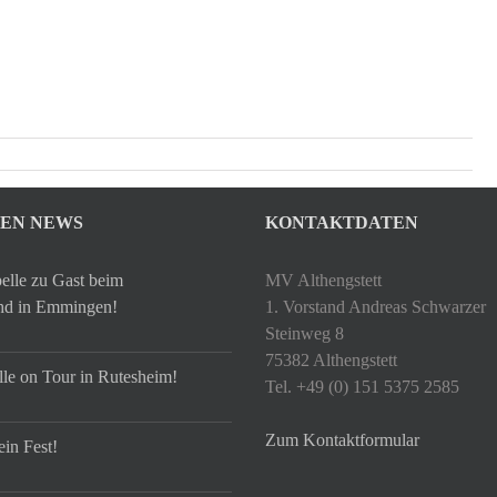
TEN NEWS
KONTAKTDATEN
elle zu Gast beim
MV Althengstett
hd in Emmingen!
1. Vorstand Andreas Schwarzer
Steinweg 8
75382 Althengstett
le on Tour in Rutesheim!
Tel. +49 (0) 151 5375 2585
Zum Kontaktformular
ein Fest!