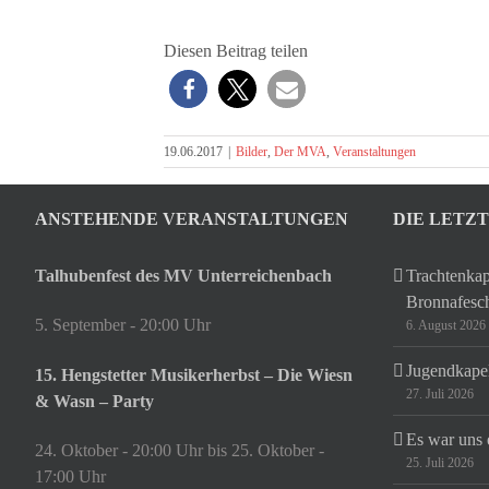
Diesen Beitrag teilen
19.06.2017
|
Bilder
,
Der MVA
,
Veranstaltungen
ANSTEHENDE VERANSTALTUNGEN
DIE LETZ
Talhubenfest des MV Unterreichenbach
Trachtenkap
Bronnafesc
5. September - 20:00 Uhr
6. August 2026
Jugendkapel
15. Hengstetter Musikerherbst – Die Wiesn
27. Juli 2026
& Wasn – Party
Es war uns 
24. Oktober - 20:00 Uhr
bis
25. Oktober -
25. Juli 2026
17:00 Uhr