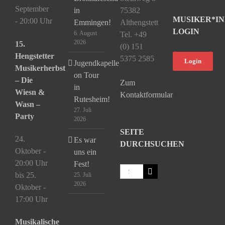
September
in
75382
MUSIKER*IN
- 20:00 Uhr
Emmingen!
Althengstett
LOGIN
6. August
Tel. +49
2026
15.
(0) 151
Hengstetter
5375 2585
Login
Jugendkapelle
Musikerherbst
on Tour
– Die
Zum
in
Wiesn &
Kontaktformular
Rutesheim!
Wasn –
27. Juli
Party
2026
SEITE
24.
Es war
DURCHSUCHEN
Oktober -
uns ein
20:00 Uhr
Fest!
Suche
bis
25.
25. Juli
nach:
2026
Oktober -
17:00 Uhr
Musikalische