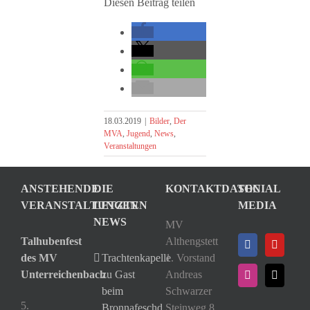
Diesen Beitrag teilen
18.03.2019
|
Bilder
,
Der
MVA
,
Jugend
,
News
,
Veranstaltungen
ANSTEHENDE
DIE
KONTAKTDATEN
SOCIAL
VERANSTALTUNGEN
LETZTEN
MEDIA
NEWS
MV
Talhubenfest
Althengstett
des MV
Trachtenkapelle
1. Vorstand
Unterreichenbach
zu Gast
Andreas
beim
Schwarzer
5.
Bronnafeschd
Steinweg 8