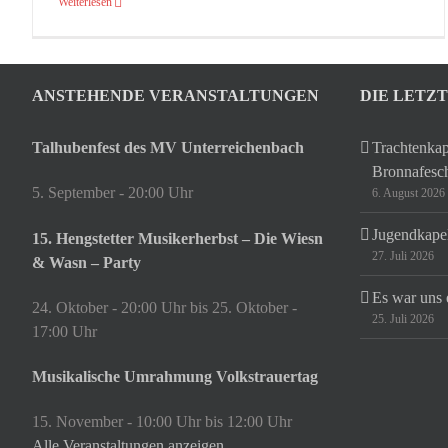
Weiterlesen
ANSTEHENDE VERANSTALTUNGEN
DIE LETZ
Talhubenfest des MV Unterreichenbach
Trachtenkap
Bronnafesc
5. September - 20:00 Uhr
6. August 2026
Jugendkapel
15. Hengstetter Musikerherbst – Die Wiesn
27. Juli 2026
& Wasn – Party
Es war uns 
24. Oktober - 20:00 Uhr
bis
25. Oktober -
25. Juli 2026
17:00 Uhr
Musikalische Umrahmung Volkstrauertag
15. November - 10:00 Uhr
bis
12:00 Uhr
Alle Veranstaltungen anzeigen