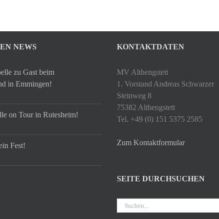
TEN NEWS
KONTAKTDATEN
elle zu Gast beim
MV Althengstett
hd in Emmingen!
1. Vorstand Andreas Schwarzer
Steinweg 8
75382 Althengstett
le on Tour in Rutesheim!
Tel. +49 (0) 151 5375 2585
Zum Kontaktformular
ein Fest!
SEITE DURCHSUCHEN
Suche
nach: