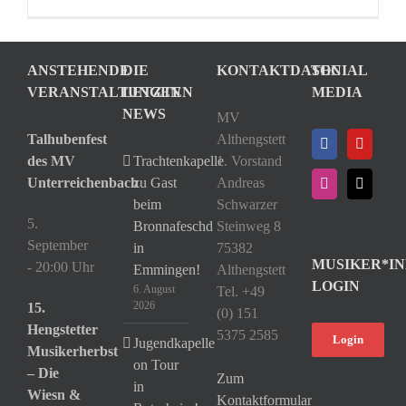
ANSTEHENDE
DIE
KONTAKTDATEN
SOCIAL
VERANSTALTUNGEN
LETZTEN
MEDIA
NEWS
MV
Talhubenfest
Althengstett
des MV
Trachtenkapelle
1. Vorstand
Unterreichenbach
zu Gast
Andreas
beim
Schwarzer
5.
Bronnafeschd
Steinweg 8
September
in
75382
MUSIKER*IN
- 20:00 Uhr
Emmingen!
Althengstett
LOGIN
6. August
Tel. +49
2026
15.
(0) 151
Hengstetter
5375 2585
Login
Jugendkapelle
Musikerherbst
on Tour
– Die
Zum
in
Wiesn &
Kontaktformular