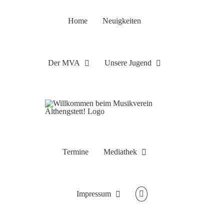
Zum
Inhalt
Home
Neuigkeiten
springen
Der MVA
Unsere Jugend
Termine
Mediathek
Impressum