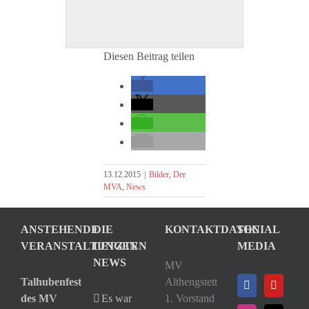
Diesen Beitrag teilen
13.12.2015
|
Bilder
,
Der
MVA
,
News
ANSTEHENDE
DIE
KONTAKTDATEN
SOCIAL
VERANSTALTUNGEN
LETZTEN
MEDIA
NEWS
MV
Talhubenfest
Althengstett
des MV
Es war
1. Vorstand