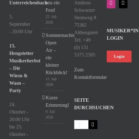
Unterreichenbach
uns ein
Andreas
Fest!
Schwarzer
5.
25. Juli
Steinweg 8
2026
September
75382
MUSIKER*IN
- 20:00 Uhr
Althengstett
Sommernachts
LOGIN
Tel. +49
Open
15.
(0) 151
Air –
Hengstetter
5375 2585
Login
ein
Musikerherbst
kleiner
– Die
Zum
Rückblick!
Wiesn &
Kontaktformular
15. Juli
Wasn –
2026
Party
Kurze
SEITE
24.
Erinnerung!
DURCHSUCHEN
Oktober -
9. Juli
2026
20:00 Uhr
Suche
bis
25.
nach:
Oktober -