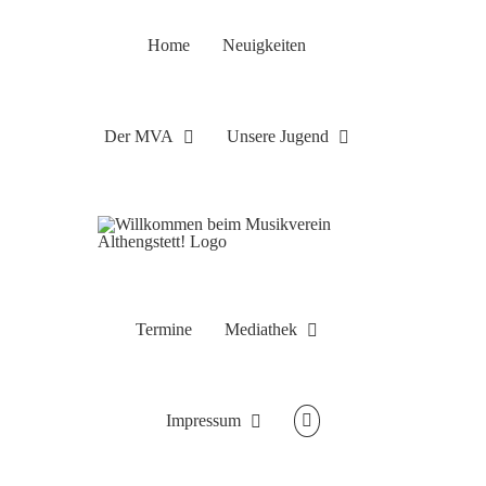
Zum
Inhalt
Home
Neuigkeiten
springen
Der MVA
Unsere Jugend
Termine
Mediathek
Impressum